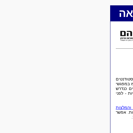
אה
טודנטים
ו במפגשי
ם כנדרש
ת - לפני
והמלצות
ות. אפשר