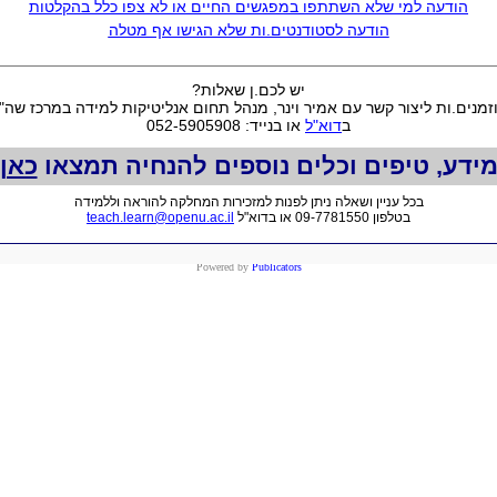
הודעה למי שלא השתתפו במפגשים החיים או לא צפו כלל בהקלטות
הודעה לסטודנטים.ות שלא הגישו אף מטלה
יש לכם.ן שאלות?
זמנים.ות ליצור קשר עם אמיר וינר, מנהל תחום אנליטיקות למידה במרכז שה"
ב
דוא"ל
או בנייד: 052-5905908
ידע, טיפים וכלים נוספים להנחיה תמצאו
כאן
בכל עניין ושאלה ניתן לפנות למזכירות המחלקה להוראה וללמידה
בטלפון 09-7781550 או בדוא"ל
teach.learn@openu.ac.il
Powered by
Publicators