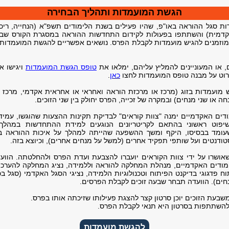
הגשת המועמדות ותהליך הבחירה
ות סגל ההוראה באו"פ, שהיו פעילים בשנת הלימודים תשפ"א (הנחייה, ריכו
קדמית) והשתתפו בפעולות לקידום התחדשות ההוראה במסגרת הקורס שבא
 מוזמנים להגיש מועמדות לקבלת הפרס. נושאים אפשריים להגשת המועמדות
 או המעוניינים להמליץ עליהם, ימלאו את
טופס הגשת המועמדות
ויגישו א
ירוט על מבנה טופס המועמדות לחצו
כאן
.
ש מועמדות בזוג (מרכז או מרכזת הוראה ואחראי או אחראית אקדמי, מרכז 
ה או שני מנחים) ובמקרה של זכייה, הפרס יחולק בין שני הזוכים.
ודים האקדמיים ימנה "צוות קוראים" לבדיקת תקינות ההצעות שהוגשו, עמיד
יפוט ראשוני בהתאם לקריטריונים הנוגעים למידת ההתחדשות במהלך, 
שעומד בבסיסו, היקף ומשך ההשפעה שהייתה למהלך על איכות ההוראה בק
ודנטים ועל שותפי תפקיד אחרים (למשל על מנחים אחרים), וכיוצא בזה.
ושרו על ידי צוות הקוראים יועברו להצבעת ועדת הפרס ולהחלטתה. הווע
מודים האקדמיים, מנהלת המחלקה להוראה וללמידה, נציג המחלקה להערכ
וח פדגוגי בדיקנט הפיתוח וטכנולוגיות הלמידה, נציגי הסגל האקדמי (סגל בכ
חים). הוועדה תבחר שבעה זוכים לקבלת הפרסים.
שבעת הזוכים יוכן סרטון קצר להצגת פעילותו שזיכתה אותו בפרס.
השתתפות בסרטון היא תנאי לקבלת הפרס.
להגשת מועמדות