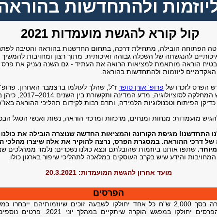
יוזמות ולהתחדשות בהוראה
קול קורא להגשת מועמדות 2021
טה הפתוחה הובילה, מתחילת דרכה, בתחום החדשנות בהוראה והטיבה לפתח
יכותיים להנגשתה של השכלה גבוהה ואיכותית. מתוך רצון ומחויבות להמשיך ל
טיח הוראה מותאמת למציאות הרואה את העתיד - גם השנה נעניק את פרס ד
האקדמיים ליוזמות ולהתחדשות בהוראה.
ש הפרס לזכרו של
פרופ' אורן סופר
ז"ל, שהלך לעולמו בדצמבר האחרון. פרופ' 
המחלקה לסוציולוגיה, מדע המדינה ותקשורת בין ה
שנים 2014–2017, כי
הן ב
כדיקן הפיתוח וטכנולוגיות הלמידה, ותרם רבות לקידום תהליכי ההוראה באו"פ
הגיש מועמדות: מנחות ומנחים, מרכזות ומרכזי הוראה, נשות ואנשי הסגל הבכי
ו התחדשנו! מגיפת הקורונה והמציאות החדשה שנוצרה הובילה את כולנו ל
של דרכי ההוראה. במסגרת הפרס, נרצה להוקיר את אלה שיצרו מהלכי 
יוחד.
שתפו אותנו ביוזמות שהובלתם ונצא כולנו נשכרים: נלמד ממהלכים שצ
המחויבות והידע שיש בקרב העוסקים במלאכה לתהליכי שיפור בארגון כולו.
מועד אחרון להגשת המועמדות: 20.3.2021
הפרסים
פרסי הוקרה בסך 2,000 ש"ח כל אחד יחולקו לשבעה זוכים שיוזמותיהם ייבחרו 
במיוחד. הפרסים יחולקו במפגש הוקרה שיתקיים במהלך יו