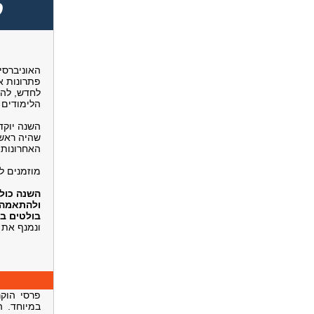
ל
האוניברסי
פתרונות א
לחדש, להב
הלימודים 
השנה יוקד
שהיה ראש 
האחרונות 
מוזמנים ל
השנה כולנ
ולהתאמה 
בולטים במ
ונמנף את 