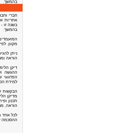
בהמשך.
חברי וחבר
אחריות א
בשנה זו -
בהמשך.
המועמדים,
מקוון. לפ
ניתן להגי
הוראה ומנח
דיקן הלימ
ההגשה וש
הפדגוגי 
למידת הסט
הבקשות שא
מדיקן הלי
תכנון ופית
הוראה, מנ
לכל אחד מ
ההסכמה ל