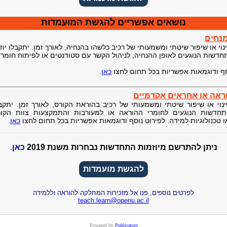
נושאים אפשריים להגשת המועמדות
מנחים
וי או שיפור שיטתי ומשמעותי של רכיב כלשהו בהנחיה, לאורך זמן. יתקבלו יוז
חדשות הנוגעים לאופן ההנחיה, לניהול הקשר עם סטודנטים או לפיתוח חומר
סף ודוגמאות אפשריות בכל תחום לחצו
כאן
.
וראה או אחראים אקדמיים
נוי או שיפור שיטתי ומשמעותי של רכיב בהוראת הקורס, לאורך זמן. יתקבל
תחדשות הנוגעים לחומרי ההוראה או למעורבות והתמקצעות צוות הקורס
 טכנולוגיות למידה. לפירוט נוסף ודוגמאות אפשריות בכל תחום לחצו
כאן
.
ניתן להתרשם מיוזמות התחדשות נבחרות משנת 2019
כאן
.
להגשת מועמדות
לפרטים נוספים, פנו אל מזכירות המחלקה להוראה וללמידה
teach.learn@openu.ac.il
Powered by
Publicators