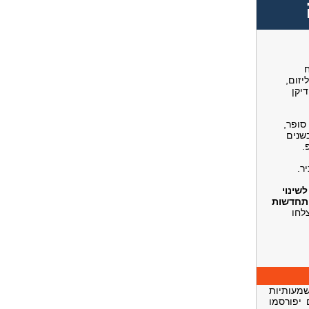
יזום,
יקן
סופר,
שנים
.
ר.
שינוי
התחדשות
לחו
כמשמעותיות
ני 2021. פרטים נוספים יפורסמו