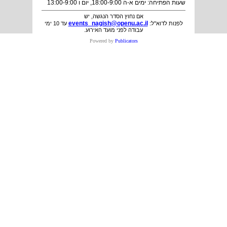
שעות הפתיחה: ימים א-ה 18:00-9:00, יום ו 13:00-9:00
אם נחוץ הסדר הנגשה, יש
events_nagish@openu.ac.il
לפנות לדוא"ל:
עד 10 ימי
עבודה לפני מועד האירוע.
Powered by
Publicators