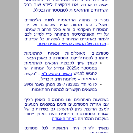
אנו מבקשים ליידע שוב בכל
פגעה בו או בה.
השירותים וההתאמות לסמסטר זה ובכלל.
נזכיר כי מתווה ההתאמות לשנת הלימודים
תשפ"ה הוא מתווה אחיד שהוסכם על ידי
המוסדות האקדמיים והוא כולל הרחבות שניתנו
על ידי האוניברסיטה הפתוחה כדי לסייע לכם
לעמוד באתגרים המיוחדים לשנה זו. כל הפרטים
ב
מכתבה של המשנה לנשיא האוניברסיטה
.
סטודנטים מאוכלוסיות זכאיות להתאמות
מוזמנים לפנות לדיקנט הסטודנטים באופן הבא:
לצורך שיוך לקבוצת הזכאים להתאמות
בסמסטר א2025 ומידע על המתווה יש
להגיש להגיש
בקשה בשאילת"א
- "בקשת
התאמות
–
מלחמת חרבות ברזל".
קו מיוחד 09-7783303 הנותן מענה וסיוע
בנושאים הקשורים למתווה ההתאמות.
בשבועות האחרונים אנו מתכנסים באופן רציף
עם אגודת הסטודנטים ודנים בנושאים הנוגעים
למצב הדינמי. ניתן להתעדכן גם בשירותים של
אגודת הסטודנטים הניתנים כעת באופן ייחודי
בעקבות המלחמה ב
אתר האגודה
.
נמשיך להיות היד המושטת לכל סטודנט
וסטודנטית.