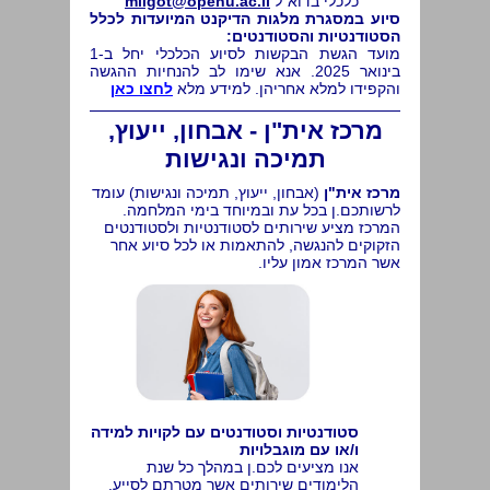
כלכלי בדוא"ל
milgot@openu.ac.il
סיוע במסגרת מלגות הדיקנט המיועדות לכלל
הסטודנטיות והסטודנטים:
מועד הגשת הבקשות לסיוע הכלכלי יחל ב-1
בינואר 2025. אנא שימו לב להנחיות ההגשה
והקפידו למלא אחריהן. למידע מלא
לחצו כאן
מרכז אית"ן - אבחון, ייעוץ,
תמיכה ונגישות
מרכז אית"ן
(אבחון, ייעוץ, תמיכה ונגישות) עומד
לרשותכם.ן בכל עת ובמיוחד בימי המלחמה.
המרכז מציע שירותים לסטודנטיות ולסטודנטים
הזקוקים להנגשה, להתאמות או לכל סיוע אחר
אשר המרכז אמון עליו.
סטודנטיות וסטודנטים עם לקויות למידה
ו/או עם מוגבלויות
אנו מציעים לכם.ן במהלך כל שנת
הלימודים שירותים אשר מטרתם לסייע,