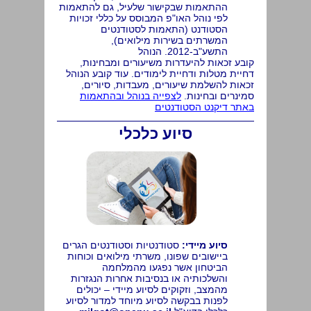
ההתאמות שבקישור שלעיל, גם להתאמות
לפי נוהל האו"פ המבוסס על כללי זכויות
הסטודנט (התאמות לסטודנטים
המשרתים בשירות מילואים),
התשע"ב-2012. הנוהל
קובע זכאות להיעדרות משיעורים ומבחינות,
דחיית מטלות ודחיית לימודים. עוד קובע הנוהל
זכאות להשלמת שיעורים, מעבדות, סיורים,
סמינרים ובחינות.
לצפייה בנוהל ובהתאמות
באתר דיקנט הסטודנטים
סיוע כלכלי
סיוע מיידי:
סטודנטיות וסטודנטים הגרים
ביישובים שפונו, משרתי מילואים וכוחות
הביטחון אשר נפגעו מהמלחמה
והשלכותיה או בנסיבות אחרות הנגזרות
מהמצב, וזקוקים לסיוע מיידי – יכולים
לפנות בבקשה לסיוע מיוחד למדור לסיוע