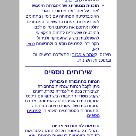
לחצו כאן
.
תוכנית מנטורינג
שבמסגרתה תיפגשו
'אחד על אחד' עם מנטורים בוגרי
האוניברסיטה הפתוחה עם ניסיון בתחומם
ו/או בעמדות מפתח בתעשייה. המנטורים
יחלקו איתכם את ניסיונם ויסייעו לכם
בהיבטים שקשורים לתחום המקצועי,
להשתלבות בשוק התעסוקה ולניהול
הקריירה. לפרטים נוספים ולהרשמה
לחצו
כאן
.
היכנסו ל
אתר אופג'וב
והתעדכנו בפעילויות
ובתוכניות השונות.
שירותים נוספים
הנחות בתחבורה הציבורית
ניתן לקבל הנחות שנתיות בתחבורה
הציבורית בכפוף לעמידה בקריטריונים
שקבע משרד התחבורה בשיתוף עם דיקנט
הסטודנטים באוניברסיטה הפתוחה, אגודת
הסטודנטים של האוניברסיטה הפתוחה
והתאחדות הסטודנטים הארצית.
לפרטים
נוספים
.
סדנאות לפיתוח מיומנויות
במהלך כל סמסטר תקבלו הזמנה לסדנאות
לפיתוח מיומנויות בנושאים מגוונים. אנא