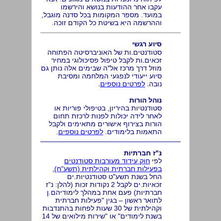
עקבו אחר ההודעות בנושא והירשמו
במועד. מספר המקומות בכל סדנה מוגבל,
וההרשמה היא בשיטת כל הקודם זוכה.
סיוע רגשי
סטודנטים.ות של האוניברסיטה הפתוחה
זכאים.ות לקבל טיפול פסיכולוגי במחיר
מוזל דרך מרכז אל"ה שבימים אלה נותן גם
סיוע ייעודי לנפגעי המלחמה ומסיבת
נובה.
לפרטים נוספים
.
נוהל הורות
סטודנטיות בהיריון, בטיפולי פוריות או
לאחר לידה יכולות לפנות לרכזת תחום
הורות בצירוף אישורים מתאימים ולקבל
התאמות בלימודים.
לפרטים נוספים
.
נ"ז חברתיות
לפי
חוק עידוד מעורבות סטודנטים
בפעילות חברתית וקהילתית (תשע"ח)
,
החל בשנת תשע"ט סטודנטיות.ים
זכאיות.ים לקבל 2 נקודות זכות (להלן: נ"ז
חברתיות) פעם אחת במהלך לימודיהם.ן
לתואר ראשון – בגין "פעילות חברתית
וקהילתית של 30 שעות לפחות בהתנדבות
בשנת לימודים" או "שירות מילואים של 14