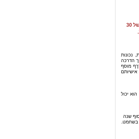
סטודנטים/יות של האו"פ יכולים/ות להשתלב בארגון בפעילויות בהיקף של 30
 נכונות
רך הדרכה
ךף מוסף
אישיותם
הוא יכול
 בשחמט.