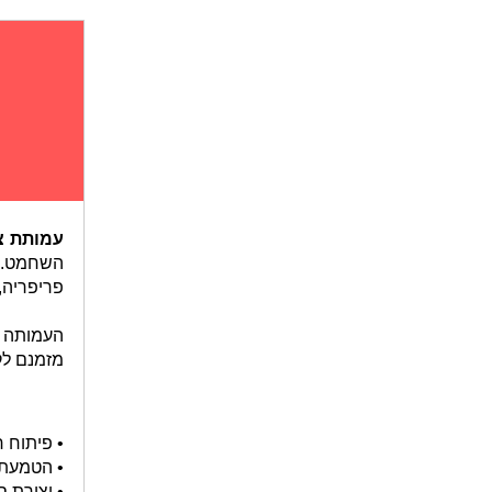
עמותת צ
השחמט. א
פריפריה,
העמותה 
מזמנם לק
• פיתוח 
• הטמעת 
• יצירת 