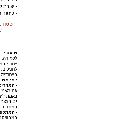
• יצירת 
• פיתוח 
ש
שיעורי "
ללמידה, פ
ייחודי ה
לחניכים,
הייחודית 
•
מי משת
•
המדריכ
אנו מאמינ
באמת ליצ
גם הצצה ל
המתנדבים 
•
המתכונ
המהווים א