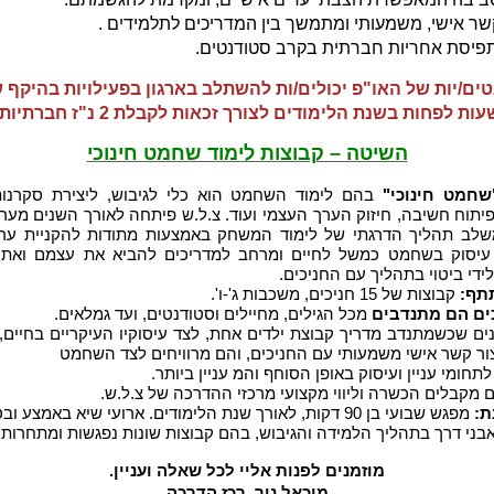
קשר אישי, משמעותי ומתמשך בין המדריכים לתלמידים .
תפיסת אחריות חברתית בקרב סטודנטים.
עות לפחות בשנת הלימודים לצורך זכאות לקבלת 2 נ"ז חברתיות.
השיטה – קבוצות לימוד שחמט חינוכי
שחמט חינוכי"
בהם לימוד השחמט הוא כלי לגיבוש, ליצירת סקרנות,
יתוח חשיבה, חיזוק הערך העצמי ועוד. צ.ל.ש פיתחה לאורך השנים מע
משלב תהליך הדרגתי של לימוד המשחק באמצעות מתודות להקניית ער
 עיסוק בשחמט כמשל לחיים ומרחב למדריכים להביא את עצמם ואת 
לידי ביטוי בתהליך עם החניכים.
תף:
קבוצות של 15 חניכים, משכבות ג'-ו'.
ים הם מתנדבים
מכל הגילים, מחיילים וסטודנטים, ועד גמלאים.
ים שכשמתנדב מדריך קבוצת ילדים אחת, לצד עיסוקיו העיקריים בחיים, 
ור קשר אישי משמעותי עם החניכים, והם מרוויחים לצד השחמט
תחומי עניין ועיסוק באופן הסוחף והמ עניין ביותר.
מקבלים הכשרה וליווי מקצועי מרכזי ההדרכה של צ.ל.ש.
ת:
מפגש שבועי בן 90 דקות, לאורך שנת הלימודים. ארועי שיא באמצע ובסוף שנה
בני דרך בתהליך הלמידה והגיבוש, בהם קבוצות שונות נפגשות ומתחרות
מוזמנים לפנות אליי לכל שאלה ועניין.
מיכאל ניר, רכז הדרכה